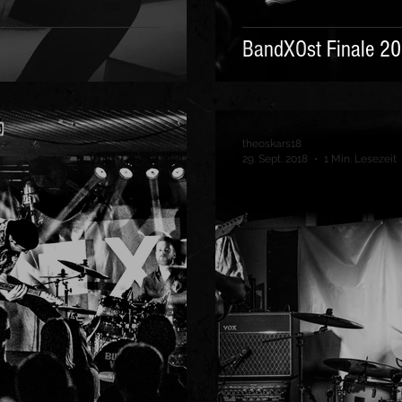
BandXOst Finale 20
theoskars18
29. Sept. 2018
1 Min. Lesezeit