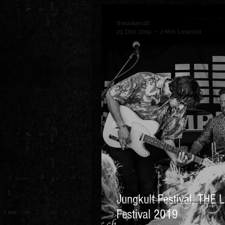
theoskars18
23. Dez. 2019
2 Min. Lesezeit
Jungkult Festival, THE 
Festival 2019