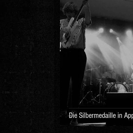
theoskars18
29. Dez. 2019
1 Min. Lesezeit
Die Silbermedaille in Ap