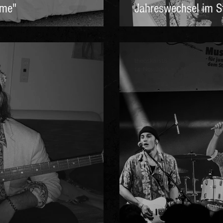
 me"
Jahreswechsel im S
theoskars18
14. Nov. 2018
1 Min. Lesezeit