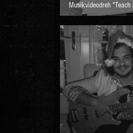
Musikvideodreh "Teach
theoskars18
20. Dez. 2018
2 Min. Lesezeit