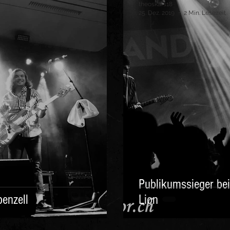
theoskars18
25. Dez. 2019
2 Min. Lesezeit
Publikumssieger bei
penzell
Lion