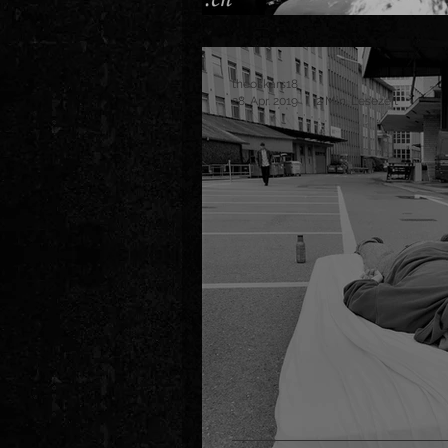
theoskars18
28. Apr. 2019
2 Min. Lesezeit