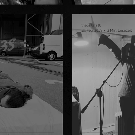
theoskars18
10. Feb. 2019
2 Min. Lesezeit