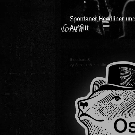
Spontaner Headliner und 
Auftritt
theoskars18
29. Sept. 2018
1 Min. Lesezeit