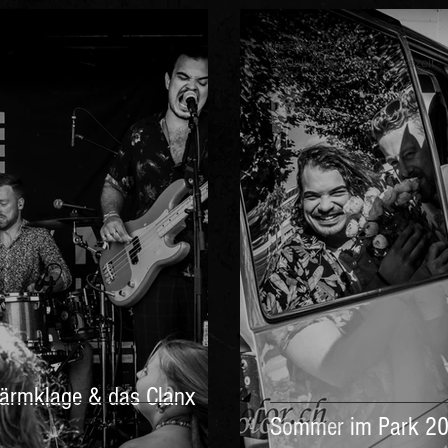
theoskars18
28. Juli 2019
2 Min. Lesezeit
Lärmklage & das Clanx
Sommer im Park 2019